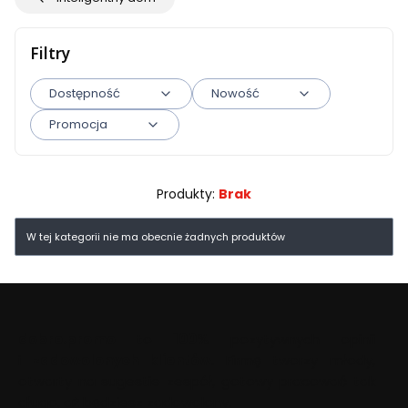
Filtry
Dostępność
Nowość
Promocja
Koniec filtrów
Produkty:
Brak
Lista produktów
W tej kategorii nie ma obecnie żadnych produktów
dobre.promo
to
100%
pozytywnych opinii
i
zadowolonych klientów
. Firmę tworzy młody,
otwarty na sugestie zespół, gotowy pracować tak
długo, aż będziesz zadowolony.