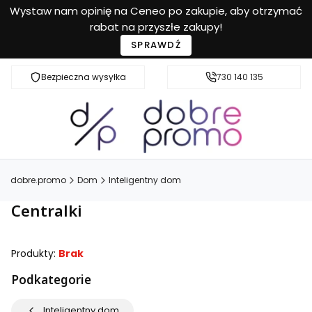
Wystaw nam opinię na Ceneo po zakupie, aby otrzymać
rabat na przyszłe zakupy!
SPRAWDŹ
Bezpieczna wysyłka
Przyjazna pomoc
730 140 135
dobre.promo
Dom
Inteligentny dom
Centralki
Produkty:
Brak
Podkategorie
Inteligentny dom