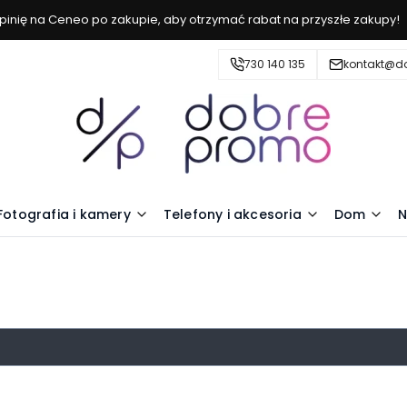
inię na Ceneo po zakupie, aby otrzymać rabat na przyszłe zakupy!
730 140 135
kontakt@d
Fotografia i kamery
Telefony i akcesoria
Dom
N