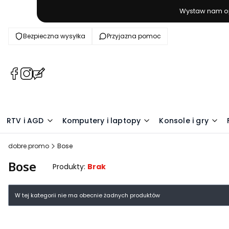
Wystaw nam op
Bezpieczna wysyłka
Przyjazna pomoc
(Otwiera
(Otwiera
(Otwiera
się
się
się
w
w
w
nowej
nowej
nowej
karcie)
karcie)
karcie)
RTV i AGD
Komputery i laptopy
Konsole i gry
dobre.promo
Bose
Bose
Produkty:
Brak
Lista produktów
W tej kategorii nie ma obecnie żadnych produktów