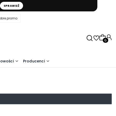
SPRAWDŹ
obre.promo
Produkty
owości
Producenci