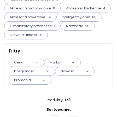
Akcesoria motocyklowe
6
Akcesoria kuchenne
4
Akcesoria rowerowe
14
Inteligentny dom
88
Klimatyzatory przenośne
1
Narzędzia
26
Siłownia i fitness
19
Filtry
Cena
Marka
Dostępność
Nowość
Promocja
Koniec filtrów
Produkty:
173
Lista produktów
Sortowanie: