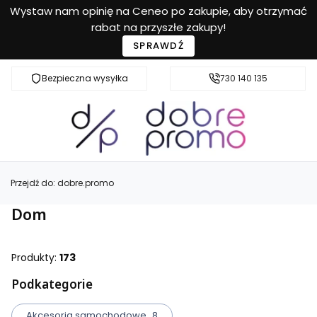
Wystaw nam opinię na Ceneo po zakupie, aby otrzymać
rabat na przyszłe zakupy!
SPRAWDŹ
Bezpieczna wysyłka
Przyjazna pomoc
730 140 135
Przejdź do:
dobre.promo
Dom
Produkty:
173
Podkategorie
Akcesoria samochodowe
8