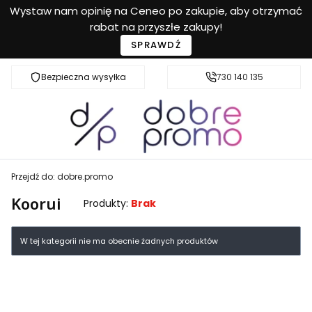
Wystaw nam opinię na Ceneo po zakupie, aby otrzymać
rabat na przyszłe zakupy!
SPRAWDŹ
Bezpieczna wysyłka
Przyjazna pomoc
730 140 135
Przejdź do:
dobre.promo
Koorui
Produkty:
Brak
Lista produktów
W tej kategorii nie ma obecnie żadnych produktów