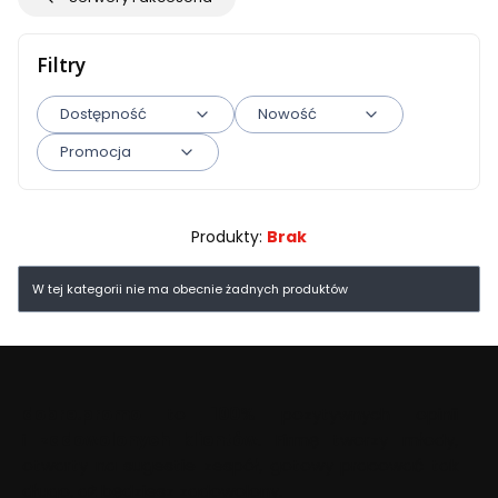
Filtry
Dostępność
Nowość
Promocja
Koniec filtrów
Produkty:
Brak
Lista produktów
W tej kategorii nie ma obecnie żadnych produktów
dobre.promo
to
100%
pozytywnych opinii
i
zadowolonych klientów
. Firmę tworzy młody,
otwarty na sugestie zespół, gotowy pracować tak
długo, aż będziesz zadowolony.