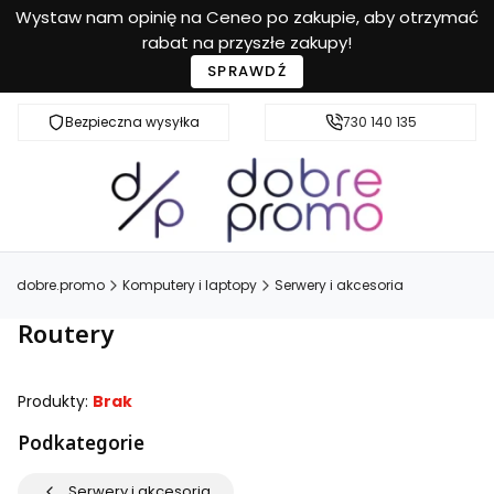
Wystaw nam opinię na Ceneo po zakupie, aby otrzymać
rabat na przyszłe zakupy!
SPRAWDŹ
Bezpieczna wysyłka
Przyjazna pomoc
730 140 135
dobre.promo
Komputery i laptopy
Serwery i akcesoria
Routery
Produkty:
Brak
Podkategorie
Serwery i akcesoria