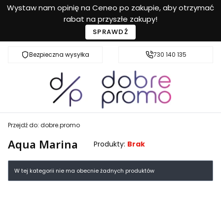
Wystaw nam opinię na Ceneo po zakupie, aby otrzymać
rabat na przyszłe zakupy!
SPRAWDŹ
Bezpieczna wysyłka
Przyjazna pomoc
730 140 135
Przejdź do:
dobre.promo
Aqua Marina
Produkty:
Brak
Lista produktów
W tej kategorii nie ma obecnie żadnych produktów