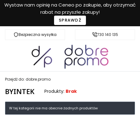
Wystaw nam opinię na Ceneo po zakupie, aby otrzymać
rabat na przyszłe zakupy!
SPRAWDŹ
Bezpieczna wysyłka
Przyjazna pomoc
730 140 135
Przejdź do:
dobre.promo
BYINTEK
Produkty:
Brak
Lista produktów
W tej kategorii nie ma obecnie żadnych produktów