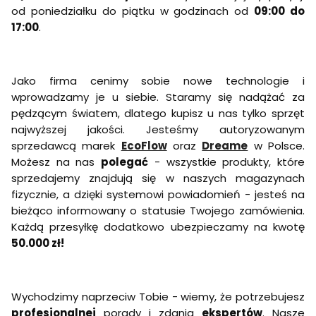
od poniedziałku do piątku w godzinach od
09:00 do
17:00
.
Jako firma cenimy sobie nowe technologie i
wprowadzamy je u siebie. Staramy się nadążać za
pędzącym światem, dlatego kupisz u nas tylko sprzęt
najwyższej jakości. Jesteśmy autoryzowanym
sprzedawcą marek
EcoFlow
oraz
Dreame
w Polsce.
Możesz na nas
polegać
- wszystkie produkty, które
sprzedajemy znajdują się w naszych magazynach
fizycznie, a dzięki systemowi powiadomień - jesteś na
bieżąco informowany o statusie Twojego zamówienia.
Każdą przesyłkę dodatkowo ubezpieczamy na kwotę
50.000 zł!
Wychodzimy naprzeciw Tobie - wiemy, że potrzebujesz
profesjonalnej
porady i zdania
ekspertów
. Nasze