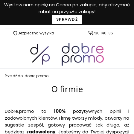
Wystaw nam opinię na Ceneo po zakupie, aby otrzymać
rabat na przyszłe zakupy!
SPRAWDŹ
Bezpieczna wysyłka
Przyjazna pomoc
730 140 135
Przejdź do:
dobre.promo
O firmie
Dobre.promo to
100%
pozytywnych opinii i
zadowolonych klientów. Firmę tworzy młody, otwarty na
sugestie zespół, gotowy pracować tak długo, aż
będziesz
zadowolony
. Jesteśmy do Twojej dyspozycji