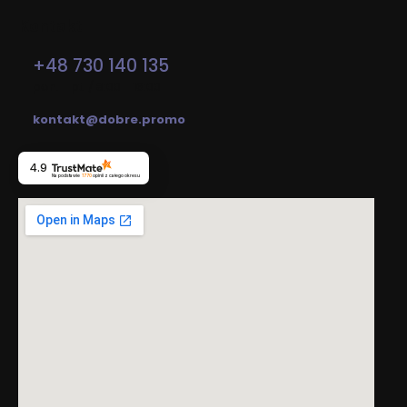
Kontakt
+48 730 140 135
pon. - pt. / 8:00 - 16:00
kontakt@dobre.promo
4.9
Na podstawie
1770
opinii
z całego okresu