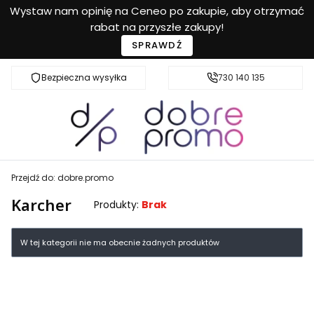
Wystaw nam opinię na Ceneo po zakupie, aby otrzymać
rabat na przyszłe zakupy!
SPRAWDŹ
Bezpieczna wysyłka
Przyjazna pomoc
730 140 135
Przejdź do:
dobre.promo
Karcher
Produkty:
Brak
Lista produktów
W tej kategorii nie ma obecnie żadnych produktów