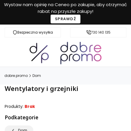
Wystaw nam opinię na Ceneo po zakupie, aby otrzymać
rabat na przyszłe zakupy!
SPRAWDŹ
Bezpieczna wysyłka
Przyjazna pomoc
730 140 135
dobre.promo
Dom
Wentylatory i grzejniki
Produkty:
Brak
Podkategorie
Dom