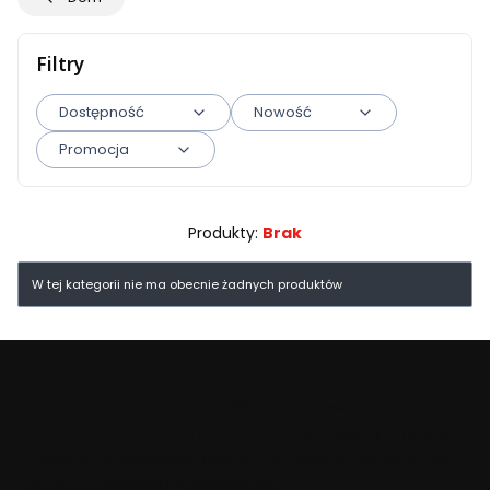
Filtry
Dostępność
Nowość
Promocja
Koniec filtrów
Produkty:
Brak
Lista produktów
W tej kategorii nie ma obecnie żadnych produktów
dobre.promo
to
100%
pozytywnych opinii
i
zadowolonych klientów
. Firmę tworzy młody,
otwarty na sugestie zespół, gotowy pracować tak
długo, aż będziesz zadowolony.