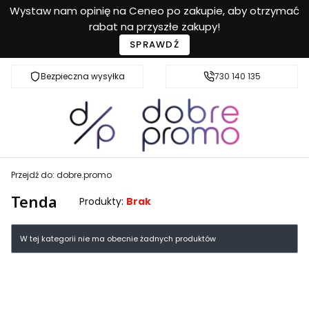
Wystaw nam opinię na Ceneo po zakupie, aby otrzymać
rabat na przyszłe zakupy!
SPRAWDŹ
Bezpieczna wysyłka
Przyjazna pomoc
730 140 135
Przejdź do:
dobre.promo
Tenda
Produkty:
Brak
Lista produktów
W tej kategorii nie ma obecnie żadnych produktów