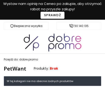
Wystaw nam opinię na Ceneo po zakupie, aby otrzymać
rabat na przyszłe zakupy!
SPRAWDŹ
Bezpieczna wysyłka
Przyjazna pomoc
730 140 135
Przejdź do:
dobre.promo
PetWant
Produkty:
Brak
Lista produktów
W tej kategorii nie ma obecnie żadnych produktów