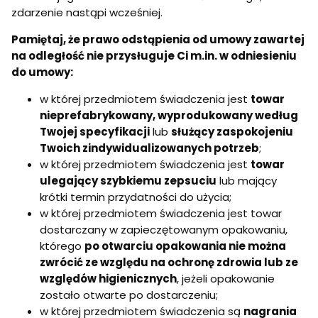
zdarzenie nastąpi wcześniej.
Pamiętaj, że prawo odstąpienia od umowy zawartej
na odległość nie przysługuje Ci m.in. w odniesieniu
do umowy:
w której przedmiotem świadczenia jest
towar
nieprefabrykowany, wyprodukowany według
Twojej specyfikacji
lub
służący zaspokojeniu
Twoich zindywidualizowanych potrzeb
;
w której przedmiotem świadczenia jest
towar
ulegający szybkiemu zepsuciu
lub mający
krótki termin przydatności do użycia;
w której przedmiotem świadczenia jest towar
dostarczany w zapieczętowanym opakowaniu,
którego
po otwarciu opakowania nie można
zwrócić ze względu na ochronę zdrowia lub ze
względów higienicznych
, jeżeli opakowanie
zostało otwarte po dostarczeniu;
w której przedmiotem świadczenia są
nagrania