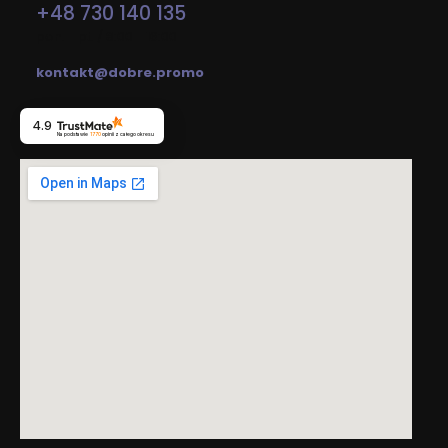
+48 730 140 135
pon. - pt. / 8:00 - 16:00
kontakt@dobre.promo
4.9
Na podstawie
1770
opinii
z całego okresu