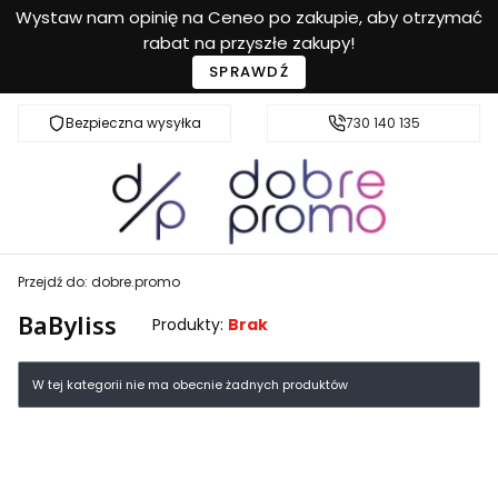
Wystaw nam opinię na Ceneo po zakupie, aby otrzymać
rabat na przyszłe zakupy!
SPRAWDŹ
Bezpieczna wysyłka
Przyjazna pomoc
730 140 135
Przejdź do:
dobre.promo
BaByliss
Produkty:
Brak
Lista produktów
W tej kategorii nie ma obecnie żadnych produktów