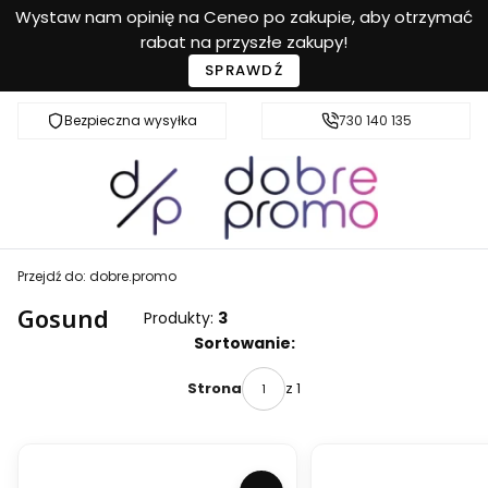
Wystaw nam opinię na Ceneo po zakupie, aby otrzymać
rabat na przyszłe zakupy!
SPRAWDŹ
Bezpieczna wysyłka
Przyjazna pomoc
730 140 135
Przejdź do:
dobre.promo
Gosund
Produkty:
3
Lista produktów
Sortowanie:
z 1
Strona