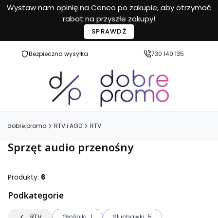
Wystaw nam opinię na Ceneo po zakupie, aby otrzymać
rabat na przyszłe zakupy!
SPRAWDŹ
Bezpieczna wysyłka
Przyjazna pomoc
730 140 135
dobre.promo
RTV i AGD
RTV
Sprzęt audio przenośny
Produkty:
6
Podkategorie
RTV
Głośniki
1
Słuchawki
5