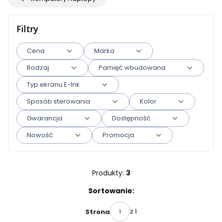
Filtry
Cena
Marka
Rodzaj
Pamięć wbudowana
Typ ekranu E-Ink
Sposób sterowania
Kolor
Gwarancja
Dostępność
Nowość
Promocja
Koniec filtrów
Produkty:
3
Lista produktów
Sortowanie:
z 1
Strona