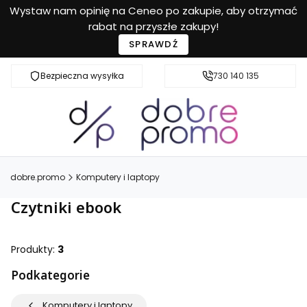
Wystaw nam opinię na Ceneo po zakupie, aby otrzymać
rabat na przyszłe zakupy!
SPRAWDŹ
Bezpieczna wysyłka
Przyjazna pomoc
730 140 135
dobre.promo
Komputery i laptopy
Czytniki ebook
Produkty:
3
Podkategorie
Komputery i laptopy