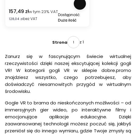
d
o
g
s
a
a
c
w
o
t
R
R
Cena brutto
157,49 zł
S
i
w tym
23%
VAT
y
g
3
a
a
Dostępność:
t
ą
a
l
S
y
y
bez VAT
Cena netto
128,04 zł
Duża ilość
a
ż
k
i
1
-
-
c
a
u
V
2
B
B
j
j
m
R
8
a
a
a
ą
u
M
G
n
n
ł
z 1
Strona
c
l
e
B
S
S
a
y
a
t
k
k
d
B
t
a
y
y
Zanurz się w fascynującym świecie wirtualnej
u
O
o
Q
l
l
j
rzeczywistości dzięki naszej ekscytującej kolekcji gogli
B
r
u
e
e
ą
O
B
e
r
r
VR! W kategorii gogli VR w sklepie dobre.promo
c
V
O
s
T
T
znajdziesz wszystko, czego potrzebujesz, aby
a
R
B
t
r
r
+
M
O
doświadczyć niesamowitych przygód w wirtualnym
3
a
a
a
3
V
n
n
środowisku.
k
P
R
s
s
u
r
B
i
i
Gogle VR to brama do nieskończonych możliwości – od
m
o
2
t
t
u
immersyjnych gier wideo, po interaktywne filmy i
d
i
i
l
o
o
o
emocjonujące aplikacje edukacyjne. Dzięki
a
O
n
n
zaawansowanej technologii możesz poczuć się, jakbyś
t
c
s
s
o
u
przeniósł się do innego wymiaru, gdzie Twoje zmysły są
A
C
r
l