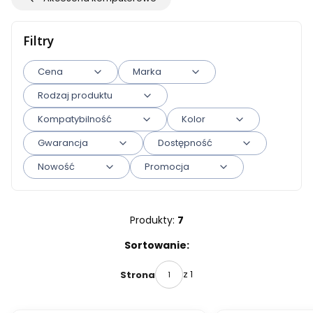
Filtry
Cena
Marka
Rodzaj produktu
Kompatybilność
Kolor
Gwarancja
Dostępność
Nowość
Promocja
Koniec filtrów
Produkty:
7
Lista produktów
Sortowanie:
z 1
Strona