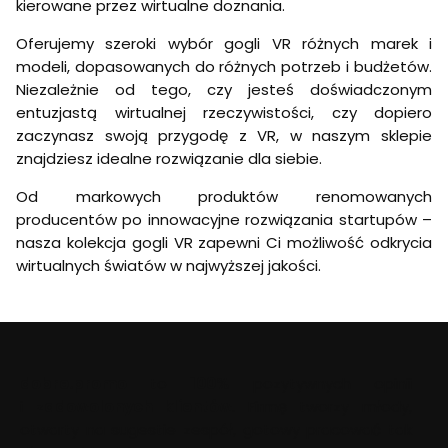
m
e
kierowane przez wirtualne doznania.
B
u
e
r
2
s
t
u
Oferujemy szeroki wybór gogli VR różnych marek i
B
Q
h
l
O
modeli, dopasowanych do różnych potrzeb i budżetów.
u
y
e
B
e
s
n
Niezależnie od tego, czy jesteś doświadczonym
O
s
t
B
entuzjastą wirtualnej rzeczywistości, czy dopiero
V
t
S
l
R
3
zaczynasz swoją przygodę z VR, w naszym sklepie
h
u
+
i
e
znajdziesz idealne rozwiązanie dla siebie.
a
n
S
k
y
h
Od markowych produktów renomowanych
u
B
i
producentów po innowacyjne rozwiązania startupów –
m
l
n
u
a
y
nasza kolekcja gogli VR zapewni Ci możliwość odkrycia
l
c
B
wirtualnych światów w najwyższej jakości.
a
k
l
t
a
o
c
r
k
dobre.promo
to
100%
pozytywnych opinii
i
zadowolonych klientów
. Firmę tworzy młody,
otwarty na sugestie zespół, gotowy pracować tak