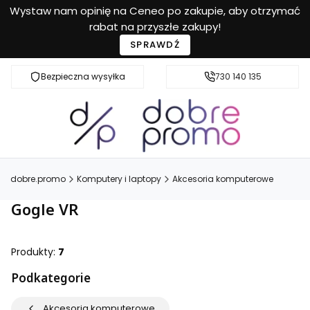
Wystaw nam opinię na Ceneo po zakupie, aby otrzymać
rabat na przyszłe zakupy!
SPRAWDŹ
Bezpieczna wysyłka
Przyjazna pomoc
730 140 135
dobre.promo
Komputery i laptopy
Akcesoria komputerowe
Gogle VR
Produkty:
7
Podkategorie
Akcesoria komputerowe