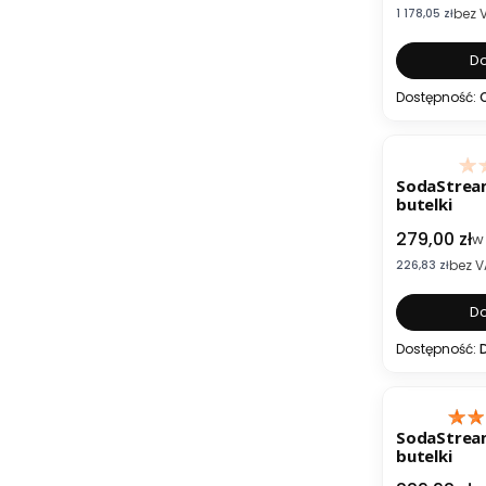
bez 
Cena netto
1 178,05 zł
Do
Dostępność:
SodaStream
butelki
Cena brut
279,00 zł
w
bez V
Cena netto
226,83 zł
Do
Dostępność:
SodaStream
butelki