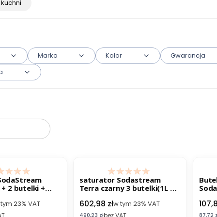
 kuchni
Marka
Kolor
Gwarancja
a
w
oduktów
B
 SodaStream
saturator Sodastream
Bute
 + 2 butelki +
Terra czarny 3 butelki(1L +
Soda
+ przepisy
2x 0,5L) CO2 przepisy
mię
to
Cena brutto
Cena
602,98 zł
107,8
 tym
23%
VAT
w tym
23%
VAT
AT
bez VAT
Cena netto
Cena n
490,23 zł
87,72 z