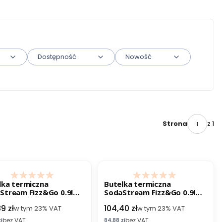
Dostępność
Nowość
z 1
Strona
ESTSELLER
BESTSELLER
lka termiczna
Butelka termiczna
Stream Fizz&Go 0.9l
SodaStream Fizz&Go 0.9l
towy
beżowy
 brutto
Cena brutto
9 zł
104,40 zł
w tym
23%
VAT
w tym
23%
VAT
bez VAT
bez VAT
etto
Cena netto
ł
84,88 zł