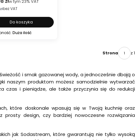
 brutto
8 zł
w tym
23%
VAT
bez VAT
etto
zł
Do koszyka
pność:
Duża ilość
z 1
Strona
 świeżość i smak gazowanej wody, a jednocześnie dbają o
zięki naszym produktom możesz samodzielnie wytwarzać
zas i pieniądze, ale także przyczynia się do redukcji
rach, które doskonale wpasują się w Twoją kuchnię oraz
z prosty design, czy bardziej nowoczesne rozwiązania
ch jak Sodastream, które gwarantują nie tylko wysoką