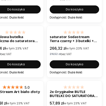
Do koszyka
Do koszyka
pność:
Duża ilość
Dostępność:
Duża ilość
lowa butelka
saturator Sodastream
iczna do saturatora
Terra czarny + 3 butelki +
Stream Duo 0.8L
nabój CO2
 brutto
Cena brutto
4 zł
266,32 zł
w tym
23%
VAT
w tym
23%
VAT
bez VAT
bez VAT
etto
Cena netto
ł
216,52 zł
Do koszyka
Do koszyka
pność:
Duża ilość
Dostępność:
Duża ilość
5.0
Stream Art biało-złoty
2x Oryginalne BUTLE
BUTELKI DO SATURATORA
SodaStream 2x1L | DO
 brutto
Cena brutto
1 zł
57,89 zł
w tym
23%
VAT
w tym
23%
VAT
ZMYWARKI