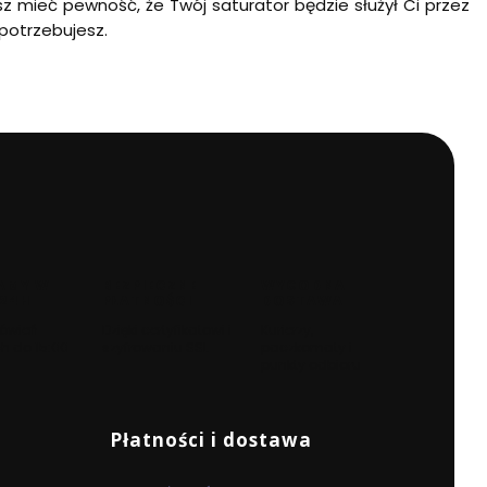
z mieć pewność, że Twój saturator będzie służył Ci przez
potrzebujesz.
AMY W
BEZPIECZNE
WYGODNA
 24H
PŁATNOŚCI
DOSTAWA
ówień
Dzięki certyfikatowi i
Kurierzy,
h do 15:00
szyfrowaniu SSL
paczkomaty i
punkty odbioru
Płatności i dostawa