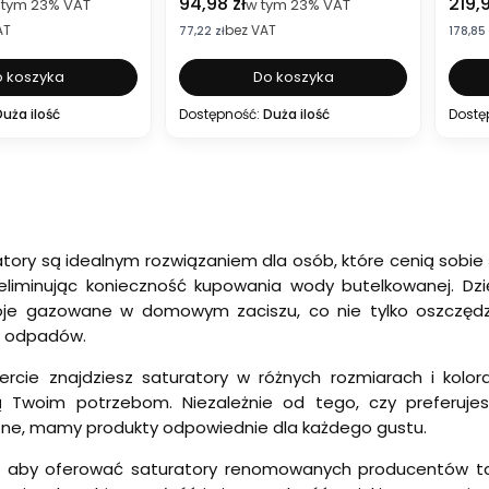
to
Cena brutto
Cena
94,98 zł
219,9
 tym
23%
VAT
w tym
23%
VAT
AT
bez VAT
Cena netto
Cena n
77,22 zł
178,85 
 koszyka
Do koszyka
Duża ilość
Dostępność:
Duża ilość
Dostę
tory są idealnym rozwiązaniem dla osób, które cenią sobie
 eliminując konieczność kupowania wody butelkowanej. D
je gazowane w domowym zaciszu, co nie tylko oszczędza c
h odpadów.
ercie znajdziesz saturatory w różnych rozmiarach i kolo
 Twoim potrzebom. Niezależnie od tego, czy preferujes
zne, mamy produkty odpowiednie dla każdego gustu.
 aby oferować saturatory renomowanych producentów taki