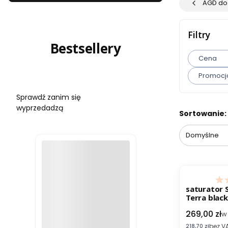
AGD do
Filtry
Bestsellery
Cena
Promocj
Sprawdź zanim się
Koniec filtró
wyprzedadzą
Lista pr
Sortowanie:
Domyślne
saturator
Terra black
nabój CO2 
Cena brut
269,00 zł
w
bez V
Cena netto
218,70 zł