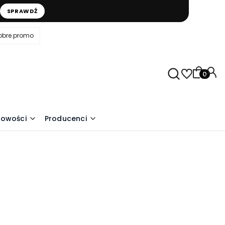
SPRAWDŹ
obre.promo
Produkty
owości
Producenci