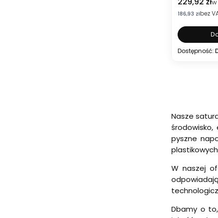
Cena brut
229,92 zł
w
bez V
Cena netto
186,93 zł
Do
Dostępność:
Nasze satura
środowisko,
pyszne napo
plastikowyc
W naszej of
odpowiadają
technologic
Dbamy o to,