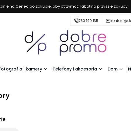
inię na Ceneo po zakupie, aby otrzymać rabat na przyszłe zakupy!
730 140 135
kontakt@d
Fotografia i kamery
Telefony i akcesoria
Dom
N
ory
ie