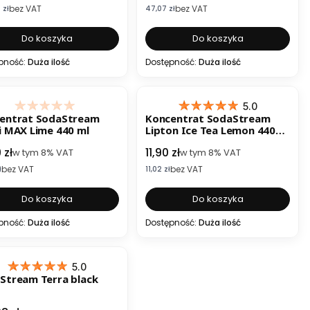
bez VAT
bez VAT
etto
Cena netto
 zł
47,07 zł
Do koszyka
Do koszyka
pność:
Duża ilość
Dostępność:
Duża ilość
ESTSELLER
5.0
entrat SodaStream
Koncentrat SodaStream
i MAX Lime 440 ml
Lipton Ice Tea Lemon 440
ml
 brutto
Cena brutto
 zł
11,90 zł
w tym
8%
VAT
w tym
8%
VAT
bez VAT
bez VAT
etto
Cena netto
ł
11,02 zł
Do koszyka
Do koszyka
pność:
Duża ilość
Dostępność:
Duża ilość
ESTSELLER
5.0
Stream Terra black