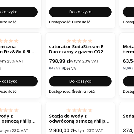
 koszyka
Do koszyka
Duża ilość
Dostępność:
Duża ilość
Dostę
rmiczna
saturator SodaStream E-
Meta
 Fizz&Go 0.9l
Duo czarny z gazem CO2
term
Soda
to
Cena brutto
Cena
798,99 zł
63,5
tym
23%
VAT
w tym
23%
VAT
T
bez VAT
Cena netto
Cena n
649,59 zł
51,66 z
 koszyka
Do koszyka
Duża ilość
Dostępność:
Średnia ilość
Dostę
wody z
Stacja do wody z
Soda
osmozą Philips
odwróconą osmozą Philips
K01/10 4L
ADD6921DG/10 All In One 6L
to
Cena brutto
Cena
2 800,00 zł
374,9
w tym
23%
VAT
w tym
23%
VAT
Szary