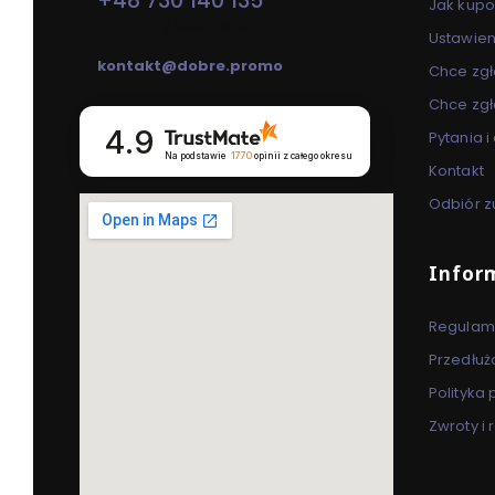
+48 730 140 135
Jak kup
pon. - pt. / 8:00 - 16:00
Ustawien
kontakt@dobre.promo
Chce zgł
Chce zgł
4.9
Pytania 
Na podstawie
1770
opinii
z całego okresu
Kontakt
Odbiór z
Infor
Regulam
Przedłuż
Polityka
Zwroty i