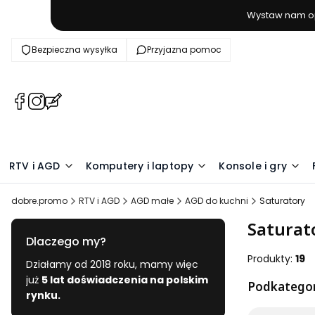
Wystaw nam op
Bezpieczna wysyłka
Przyjazna pomoc
(Otwiera
(Otwiera
(Otwiera
się
się
się
w
w
w
nowej
nowej
nowej
karcie)
karcie)
karcie)
RTV i AGD
Komputery i laptopy
Konsole i gry
dobre.promo
RTV i AGD
AGD małe
AGD do kuchni
Saturatory
Saturat
Dlaczego my?
Produkty:
19
Działamy od 2018 roku, mamy więc
już
5 lat doświadczenia na polskim
Podkategor
rynku.