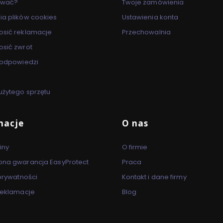
ować?
Twoje zamówienia
ia plików cookies
Ustawienia konta
osić reklamacje
Przechowalnia
osić zwrot
i odpowiedzi
użytego sprzętu
macje
O nas
iny
O firmie
ona gwarancja EasyProtect
Praca
 prywatności
Kontakt i dane firmy
 reklamacje
Blog