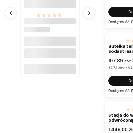
Do
Koncentrat
Dostępność:
SodaStream Pepsi MAX
SODASTREAM
Lime 440 ml
Butelka te
SodaStream
granatowy
Cena brut
107,89 zł
w 
bez VA
Cena netto
87,72 zł
Do koszyka
Do
Dostępność:
Stacja do 
odwróconą 
ADD6901HB
Cena brut
1 449,00 zł
Czarny