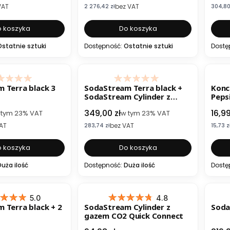
VAT
bez VAT
Cena netto
Cena n
2 276,42 zł
304,80
 koszyka
Do koszyka
Ostatnie sztuki
Dostępność:
Ostatnie sztuki
Dostę
B
 Terra black 3
SodaStream Terra black +
Konc
SodaStream Cylinder z
Peps
gazem CO2 Quick Connect
to
Cena brutto
Cena
349,00 zł
16,99
 tym
23%
VAT
w tym
23%
VAT
AT
bez VAT
Cena netto
Cena n
283,74 zł
15,73 z
 koszyka
Do koszyka
Duża ilość
Dostępność:
Duża ilość
Dostę
BESTSELLER
B
5.0
4.8
 Terra black + 2
SodaStream Cylinder z
Soda
gazem CO2 Quick Connect