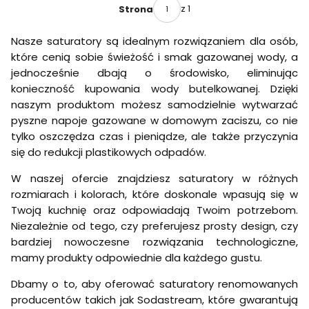
a
o
0
1
r
z 1
Strona
a
n
p
p
m
d
1
0
e
b
d
s
t
C
a
/
A
a
l
e
i
o
y
S
1
l
Nasze saturatory są idealnym rozwiązaniem dla osób,
m
a
r
M
n
l
t
0
l
T
które cenią sobie świeżość i smak gazowanej wody, a
c
z
A
I
i
r
4
I
e
k
g
X
c
n
jednocześnie dbają o środowisko, eliminując
e
L
n
r
+
a
L
e
d
a
C
O
konieczność kupowania wody butelkowanej. Dzięki
r
2
z
i
T
e
m
z
n
a
b
e
naszym produktom możesz samodzielnie wytwarzać
m
e
r
2
a
e
b
u
m
e
a
z
x
pyszne napoje gazowane w domowym zaciszu, co nie
r
6
l
t
C
4
L
g
1
n
L
tylko oszczędza czas i pieniądze, ale także przyczynia
a
e
O
4
e
a
L
y
S
c
l
2
się do redukcji plastikowych odpadów.
0
m
z
|
z
k
k
Q
m
o
e
D
a
i
u
l
n
m
W naszej ofercie znajdziesz saturatory w różnych
O
r
i
4
C
Z
y
rozmiarach i kolorach, które doskonale wpasują się w
c
4
O
M
k
Twoją kuchnię oraz odpowiadają Twoim potrzebom.
0
2
Y
C
m
Q
W
Niezależnie od tego, czy preferujesz prosty design, czy
o
l
u
A
bardziej nowoczesne rozwiązania technologiczne,
n
i
R
n
mamy produkty odpowiednie dla każdego gustu.
c
K
e
k
I
c
C
Dbamy o to, aby oferować saturatory renomowanych
t
o
producentów takich jak Sodastream, które gwarantują
n