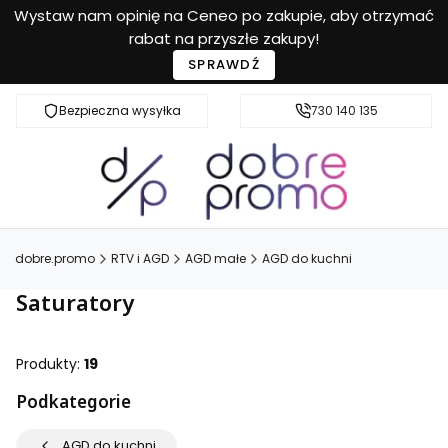
Wystaw nam opinię na Ceneo po zakupie, aby otrzymać
rabat na przyszłe zakupy!
SPRAWDŹ
Bezpieczna wysyłka
Przyjazna pomoc
730 140 135
dobre.promo
RTV i AGD
AGD małe
AGD do kuchni
Saturatory
Produkty:
19
Podkategorie
AGD do kuchni