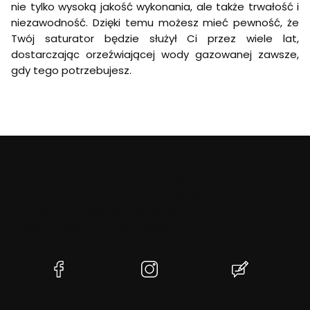
nie tylko wysoką jakość wykonania, ale także trwałość i
n
e
niezawodność. Dzięki temu możesz mieć pewność, że
c
Twój saturator będzie służył Ci przez wiele lat,
t
dostarczając orzeźwiającej wody gazowanej zawsze,
gdy tego potrzebujesz.
dobre.promo
to
100%
pozytywnych opinii
i
zadowolonych klientów
. Firmę tworzy młody,
otwarty na sugestie zespół, gotowy pracować tak
długo, aż będziesz zadowolony.
(Otwiera
(Otwiera
(Otwiera
się
się
się
w
w
w