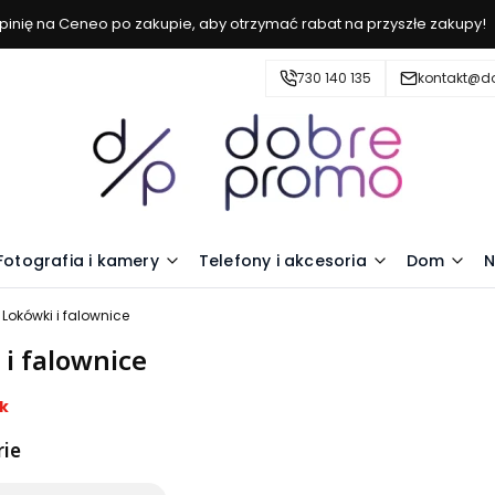
inię na Ceneo po zakupie, aby otrzymać rabat na przyszłe zakupy!
730 140 135
kontakt@d
Fotografia i kamery
Telefony i akcesoria
Dom
N
Lokówki i falownice
 i falownice
k
ie