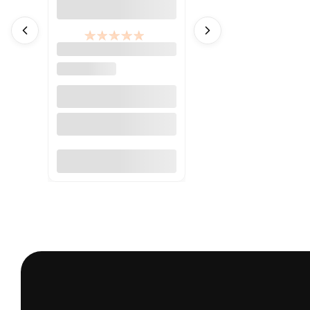
Koncentrat
SodaStream Pepsi MAX
SODASTREAM
Lime 440 ml
Do koszyka