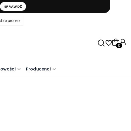
SPRAWDŹ
obre.promo
Produkty
owości
Producenci