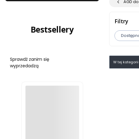
AGD do 
Filtry
Bestsellery
Dostępn
Koniec filtró
Lista pr
Sprawdź zanim się
W tej kategori
wyprzedadzą